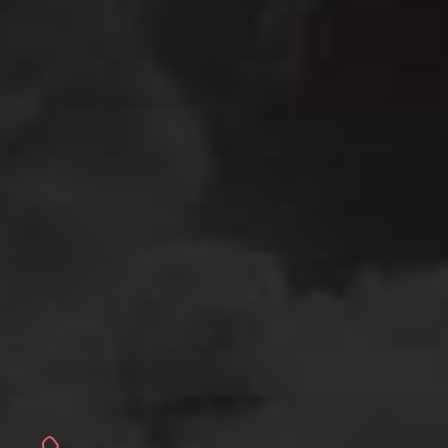
气流分级机
圆盘式气流磨
球磨分级生产线
针盘磨
干燥、打散、改性用转子磨
蒸汽动能磨
转子磨
三辊磨
涡流磨
振动磨
锤式磨
实验室用设备
小苏打(碳酸氢钠)专用粉碎机
强力粉碎干燥机
高速搅拌机
辊压磨