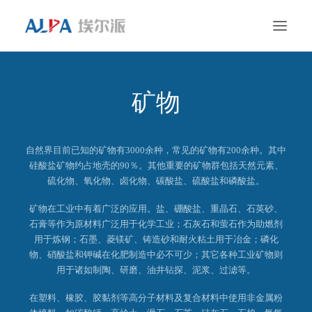
矿物
首页
颗粒与粉末加工
自然界目前已知的矿物有3000余种，常见的矿物有200余种。其中
案例
硅酸盐矿物约占地壳的90％。其他重要的矿物群包括天然元素、
硫化物、氧化物、卤化物、碳酸盐、硫酸盐和磷酸盐。
售后服务
矿物在工业中有着广泛的应用。盐、硼酸盐、重晶石、石英砂、
关于我们
石膏等作为原材料广泛用于化学工业；石灰石和萤石作为助燃剂
用于炼钢；石墨、菱镁矿、铸造砂和耐火粘土用于冶金；磷化
联系我们
物、硝酸盐和钾碱在化肥制造中必不可少；其它各种工业矿物则
用于诸如制陶、研磨、油井钻探、泥浆、过滤等。
在塑料、橡胶、胶黏剂等高分子材料及复合材料中使用非金属粉