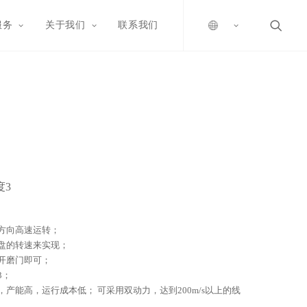
服务
关于我们
联系我们
度3
方向高速运转；
盘的转速来实现；
开磨门即可；
3；
产能高，运行成本低； 可采用双动力，达到200m/s以上的线
。