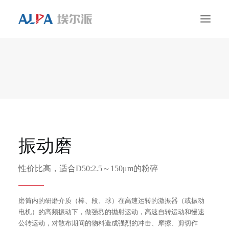
首页
颗粒与粉末加工
案例
售后服务
振动磨
关于我们
性价比高，适合D50:2.5～150μm的粉碎
联系我们
磨筒内的研磨介质（棒、段、球）在高速运转的激振器（或振动
电机）的高频振动下，做强烈的抛射运动，高速自转运动和慢速
公转运动，对散布期间的物料造成强烈的冲击、摩擦、剪切作