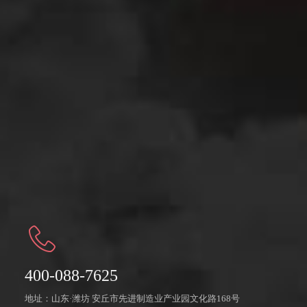
干燥、打散、改性用转子磨
蒸汽动能磨
转子磨
三辊磨
涡流磨
锤式磨
实验室用设备
小苏打(碳酸氢钠)专用粉碎机
强力粉碎干燥机
高速搅拌机
辊压磨
400-088-7625
地址：山东·潍坊 安丘市先进制造业产业园文化路168号