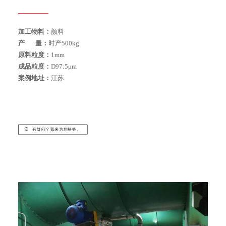
搜索
加工物料：
颜料
产 量：
时产500kg
原料粒度：
1mm
成品粒度：
D97:5μm
案例地址：
江苏
有疑问？我来为您解答。