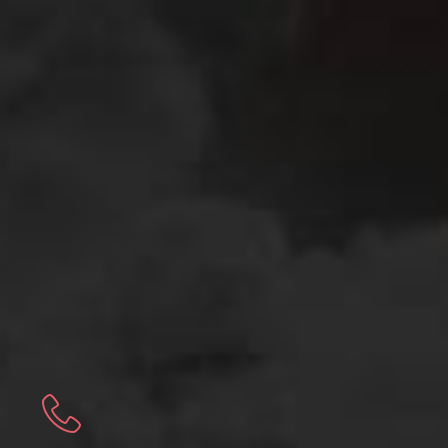
球磨分级生产线
针盘磨
干燥、打散、改性用转子磨
蒸汽动能磨
转子磨
三辊磨
涡流磨
振动磨
锤式磨
实验室用设备
小苏打(碳酸氢钠)专用粉碎机
强力粉碎干燥机
高速搅拌机
辊压磨