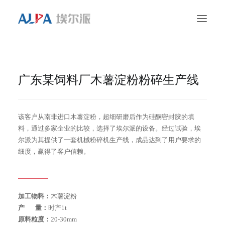
首页
广东某饲料厂木薯淀粉粉碎生产线
颗粒与粉末加工
案例
该客户从南非进口木薯淀粉，超细研磨后作为硅酮密封胶的填
料，通过多家企业的比较，选择了埃尔派的设备。经过试验，埃
售后服务
尔派为其提供了一套机械粉碎机生产线，成品达到了用户要求的
细度，赢得了客户信赖。
关于我们
联系我们
加工物料：
木薯淀粉
产 量：
时产1t
原料粒度：
20-30mm