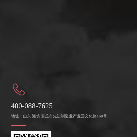
三辊磨
涡流磨
振动磨
锤式磨
实验室用设备
小苏打(碳酸氢钠)专用粉碎机
强力粉碎干燥机
高速搅拌机
辊压磨
400-088-7625
地址：山东·潍坊 安丘市先进制造业产业园文化路168号