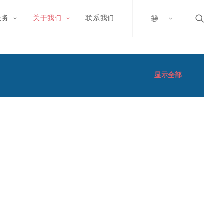
服务
关于我们
联系我们
显示全部
行业资讯